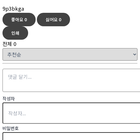
9p3bkga
좋아요
0
싫어요
0
인쇄
전체
0
작성자
비밀번호