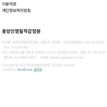
이용약관
개인정보처리방침
중앙인영필적감정원
회사명: 중앙인영필적감정원 대표자: 고주홍
사업자등록번호: 104-90-09513
팩스: 02-756-9952
주소: 06596 서울 서초구 서초동 1714-17 칠보빌딩 401호
전화: 02-775-3336
핸드폰:
010-3844-4300
이메일: kjoohong2@gmail.com
Copyright © 2025 중앙인영필적감정원. All rights reserved.
Created by
Yescall.com
[
관리자
]