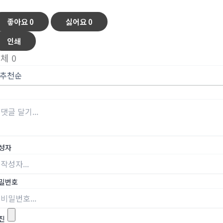
좋아요
0
싫어요
0
인쇄
전체
0
성자
밀번호
진