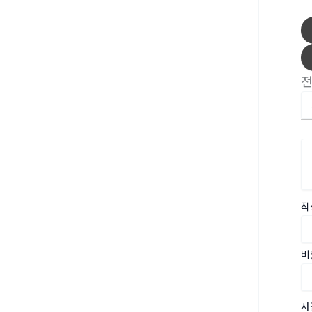
작
비
사