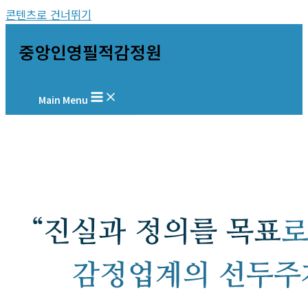
콘텐츠로 건너뛰기
중앙인영필적감정원
Main Menu