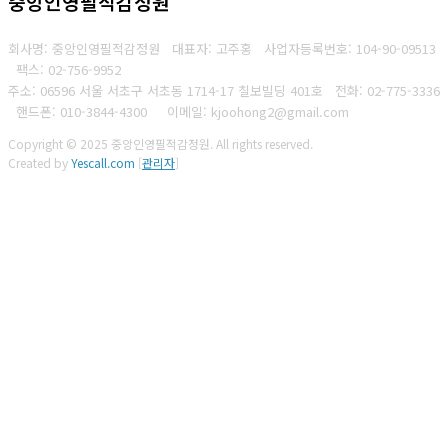
중앙인영필적감정원
회사명: 중앙인영필적감정원 대표자: 고주홍
사업자등록번호: 104-90-09513
팩스: 02-756-9952
주소: 06596 서울 서초구 서초동 1714-17 칠보빌딩 401호
전화: 02-775-3336
핸드폰:
010-3844-4300
이메일: kjoohong2@gmail.com
Copyright © 2025 중앙인영필적감정원. All rights reserved.
Created by
Yescall.com
[
관리자
]