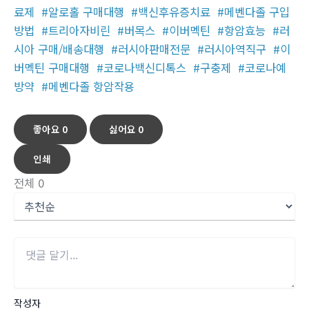
료제
#알로홀 구매대행
#백신후유증치료
#메벤다졸 구입
방법
#트리아자비린
#버목스
#이버멕틴
#항암효능
#러
시아 구매/배송대행
#러시아판매전문
#러시아역직구
#이
버멕틴 구매대행
#코로나백신디톡스
#구충제
#코로나예
방약
#메벤다졸 항암작용
좋아요
0
싫어요
0
인쇄
전체
0
작성자