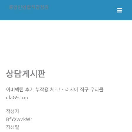
콘
중앙인영필적감정원
텐
Mai
츠
로
Men
건
너
뛰
기
상담게시판
이버멕틴 후기 부작용 체크! - 러시아 직구 우라몰
ulaG9.top
작성자
BfYXwvkWr
작성일