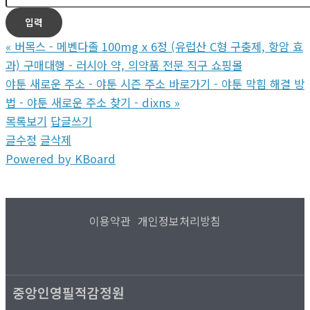
«
버목스 - 메벤다졸 100mg x 6정 (유럽산 C형 구충제, 항암 효
과) 구매대행 - 러시아 약, 의약품 전문 직구 쇼핑몰
야툰 새로운 주소 - 야툰 시즌 주소 바로가기 - 야툰 막힘 해결 방
법 - 야툰 새로운 주소 찾기 - dixns
»
목록보기
답글쓰기
글수정
글삭제
Powered by KBoard
이용약관
개인정보처리방침
중앙인영필적감정원