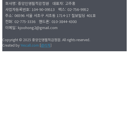
회사명: 중앙인영필적감정원 대표자: 고주홍
사업자등록번호: 104-90-09513
팩스: 02-756-9952
주소: 06596 서울 서초구 서초동 1714-17 칠보빌딩 401호
전화: 02-775-3336
핸드폰:
010-3844-4300
이메일: kjoohong2@gmail.com
Copyright © 2025 중앙인영필적감정원. All rights reserved.
Created by
Yescall.com
[
관리자
]