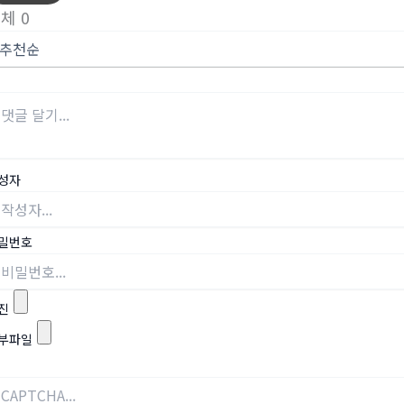
전체
0
성자
밀번호
진
부파일