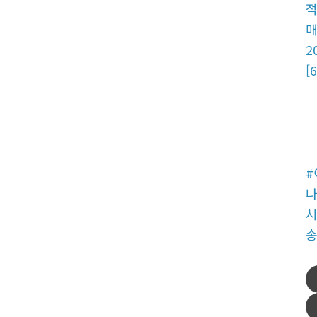
적
매
2
[6
#