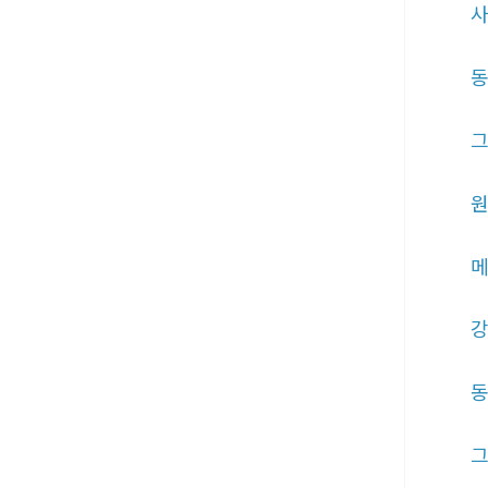
사
동
그
원
메
강
동
그