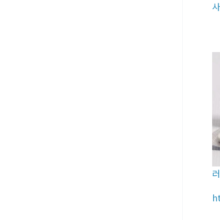
사
러
h