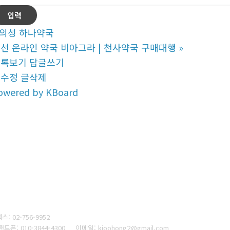
의성 하나약국
선 온라인 약국 비아그라 | 천사약국 구매대행
»
목록보기
답글쓰기
글수정
글삭제
owered by KBoard
스: 02-756-9952
드폰:
010-3844-4300
이메일: kjoohong2@gmail.com