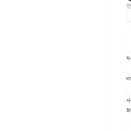
작
비
사
첨