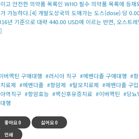
이고 안전한 의약품 목록인 WHO 필수 의약품 목록에 등재되
가 가능하다.[4] 개발도상국의 도매가는 도스(dose) 당 0.00
016년 기준으로 대략 440.00 USD에 이르는 반면, 오스
]
이버멕틴 구매대행
#러시아 직구
#메벤다졸 구매대행
#
나치료제
#메벤다졸
#항암제
#탈모치료제
#메벤다졸 구
시아역직구
#항암효능
#백신후유증치료
#이버멕틴
#당뇨
송대행
좋아요
0
싫어요
0
인쇄