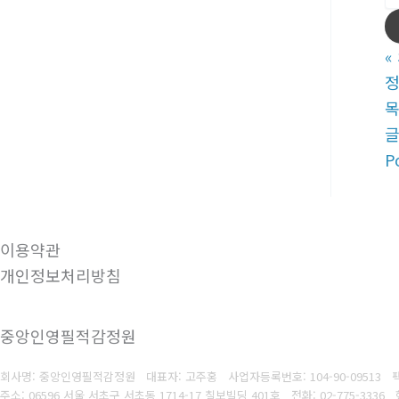
«
정
P
이용약관
개인정보처리방침
중앙인영필적감정원
회사명: 중앙인영필적감정원 대표자: 고주홍
사업자등록번호: 104-90-09513
팩
주소: 06596 서울 서초구 서초동 1714-17 칠보빌딩 401호
전화: 02-775-3336
핸