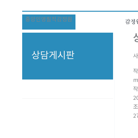
콘
텐
중앙인영필적감정원
츠
감정
로
건
너
상담게시판
사
뛰
기
m
2
2