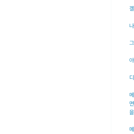
겔
나
그
아
디
메
면
을
메