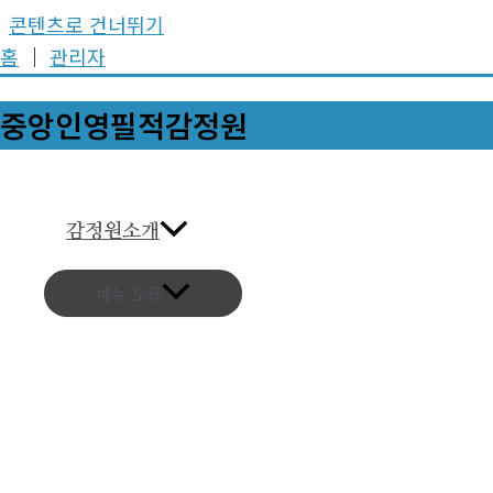
콘텐츠로 건너뛰기
홈
│
관리자
중앙인영필적감정원
상담게시
감정원소개
섹툰 시즌2 
상담게시판
바로가기 - t
메뉴 토글
작성자
LUP4AO7uU
작성일
2026-06-09 09:5
조회