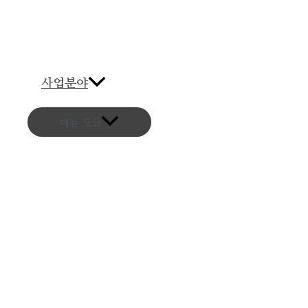
40
사업분야
메뉴 토글
무료 성인 만화 헨
무료 성인 만화 헨
만화, 헨타이 망가
https://tprxns.