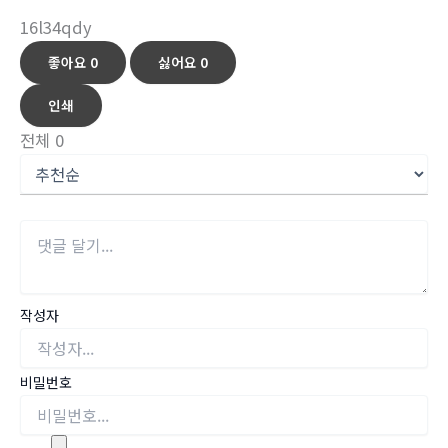
16l34qdy
좋아요
0
싫어요
0
인쇄
전체
0
작성자
비밀번호