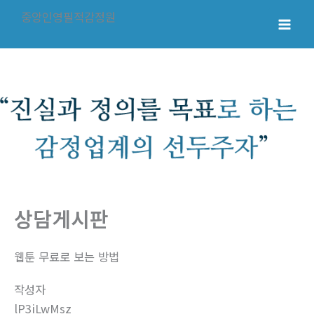
콘
중앙인영필적감정원
텐
Mai
츠
로
Men
건
너
뛰
기
상담게시판
웹툰 무료로 보는 방법
작성자
lP3iLwMsz