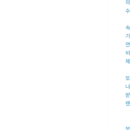
의
수
속
기
연
비
제
또
나
받
렌
보