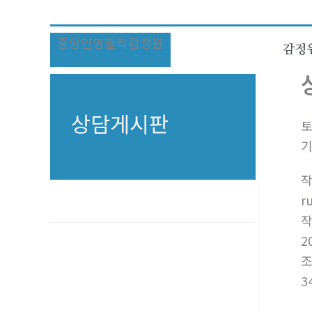
콘
텐
중앙인영필적감정원
츠
감정
로
건
너
상담게시판
토
뛰
기
기
r
2
3