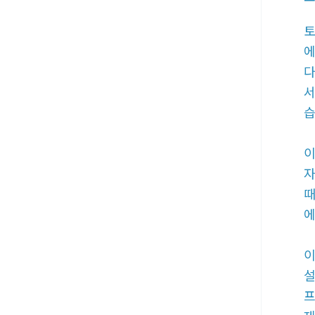
토
에
다
서
습
이
자
때
에
이
설
프