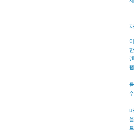
제
자
이
한
렌
램
둘
수
마
을
트