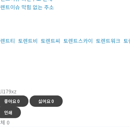
렌트이슈 막힘 없는 주소
토렌트티
토렌트비
토렌트씨
토렌트스카이
토렌트워크
토
티
1l179xz
좋아요
0
싫어요
0
인쇄
전체
0